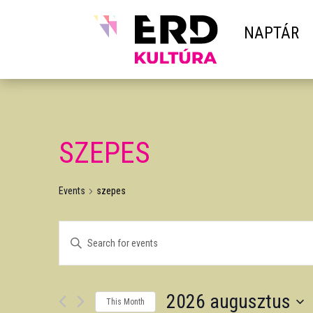
NAPTÁR
SZEPES
Events
szepes
EVENTS
Enter
SEARCH
Keyword.
AND
Search
VIEWS
2026 augusztus
for
NAVIGATION
This Month