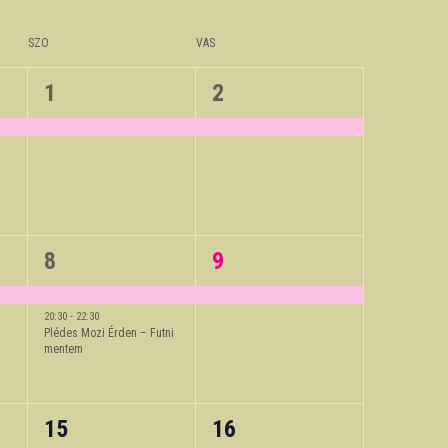
SZO
VAS
1
1
1
2
event,
event,
2
1
8
9
events,
event,
20:30
-
22:30
Plédes Mozi Érden – Futni
mentem
1
1
15
16