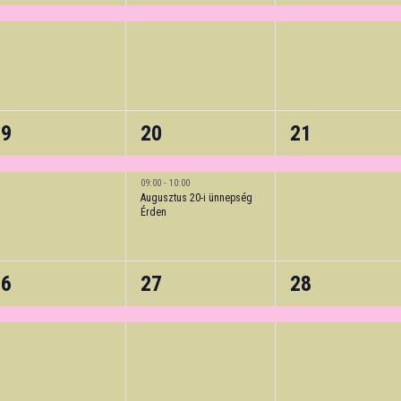
vent,
event,
event,
2
1
19
20
21
vent,
events,
event,
09:00
-
10:00
Augusztus 20-i ünnepség
Érden
1
1
26
27
28
vent,
event,
event,