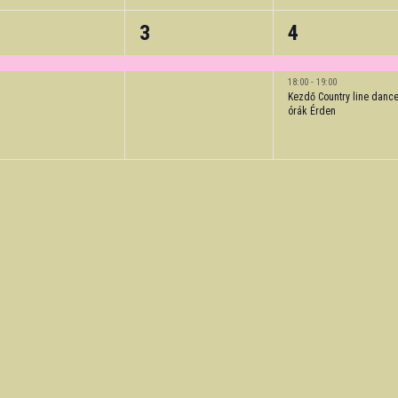
1
2
2
3
4
vent,
event,
events,
18:00
-
19:00
Kezdő Country line danc
órák Érden