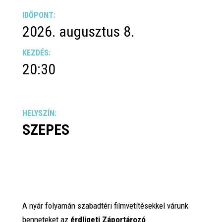
IDŐPONT:
2026. augusztus 8.
KEZDÉS:
20:30
HELYSZÍN:
SZEPES
A nyár folyamán szabadtéri filmvetítésekkel várunk
benneteket az
érdligeti Záportározó